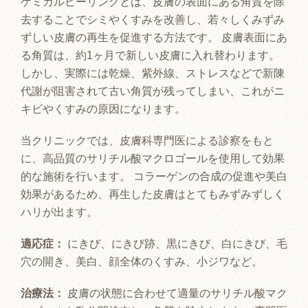
ケミカルピーリングとは、皮膚の表面にある角質を除
去することでシミやくすみを改善し、若々しくみずみ
ずしい皮膚の再生を促進する方法です。 皮膚表面にあ
る角質は、約1ヶ月で新しい皮膚に入れ替わります。
しかし、実際には乾燥、紫外線、ストレスなどで新陳
代謝が阻害されて古い角質が残ってしまい、これがニ
キビやくすみの原因になります。
当クリニックでは、皮膚科専門医による診察をもと
に、高品質のサリチル酸マクロゴールを使用して効果
的な施術を行います。 コラーゲンの合成の促進や美白
効果があるため、再生した皮膚はとてもみずみずしく
ハリが出ます。
適応症：
にきび、にきび跡、黒にきび、白にきび、毛
穴の開き、美白、顔全体のくすみ、小ジワなど。
治療法：
皮膚の状態に合わせて適量のサリチル酸マク